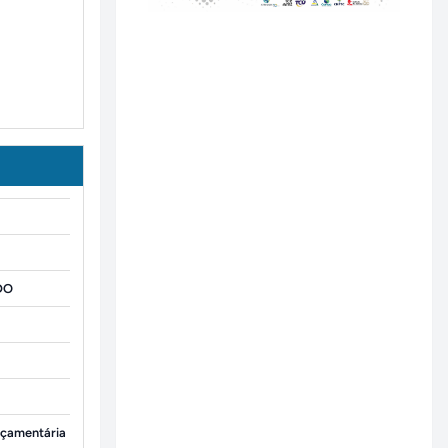
LDO
I
rçamentária