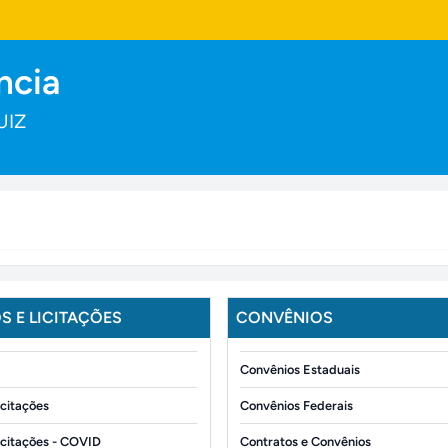
ncia
UIZ
 E LICITAÇÕES
CONVÊNIOS
Convênios Estaduais
icitações
Convênios Federais
icitações - COVID
Contratos e Convênios