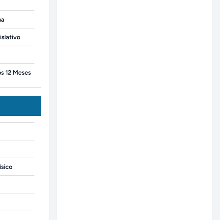
ma
slativo
os 12 Meses
ísico