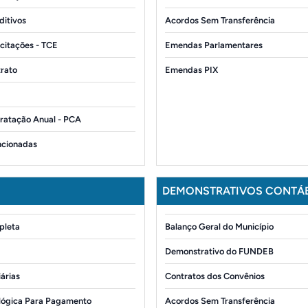
ditivos
Acordos Sem Transferência
icitações - TCE
Emendas Parlamentares
trato
Emendas PIX
ratação Anual - PCA
ncionadas
DEMONSTRATIVOS CONTÁB
pleta
Balanço Geral do Município
Demonstrativo do FUNDEB
iárias
Contratos dos Convênios
ógica Para Pagamento
Acordos Sem Transferência