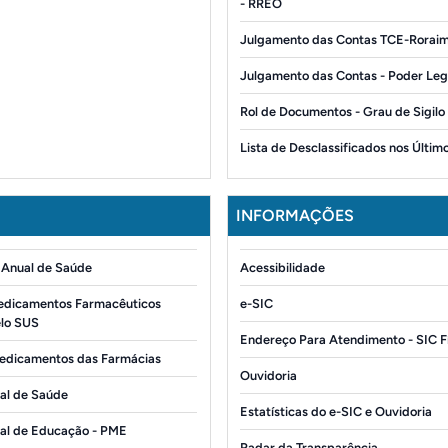
- RREO
Julgamento das Contas TCE-Rorai
Julgamento das Contas - Poder Legi
Rol de Documentos - Grau de Sigilo
Lista de Desclassificados nos Últim
INFORMAÇÕES
Anual de Saúde
Acessibilidade
edicamentos Farmacêuticos
e-SIC
elo SUS
Endereço Para Atendimento - SIC F
edicamentos das Farmácias
Ouvidoria
al de Saúde
Estatísticas do e-SIC e Ouvidoria
pal de Educação - PME
Radar da Transparência