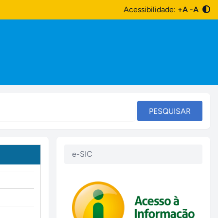
Acessibilidade:
+A
-A
PESQUISAR
e-SIC