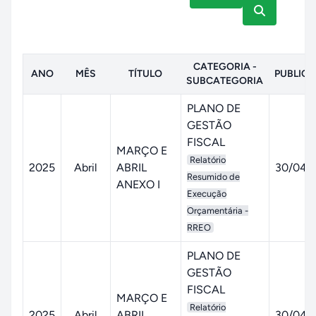
CATEGORIA -
ANO
MÊS
TÍTULO
PUBLIC
SUBCATEGORIA
PLANO DE
GESTÃO
FISCAL
MARÇO E
Relatório
2025
Abril
ABRIL
30/04/
Resumido de
ANEXO I
Execução
Orçamentária -
RREO
PLANO DE
GESTÃO
FISCAL
MARÇO E
Relatório
2025
Abril
ABRIL
30/04/