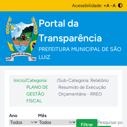
Acessibilidade:
+A
-A
Portal da
Transparência
PREFEITURA MUNICIPAL DE SÃO
LUIZ
Início
/
Categoria:
/
Sub-Categoria: Relatório
PLANO DE
Resumido de Execução
GESTÃO
Orçamentária - RREO
FISCAL
Ano
Mês
Filtrar