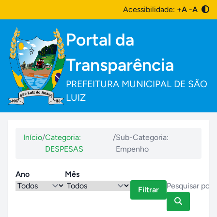
Acessibilidade:
+A
-A
Portal da
Transparência
PREFEITURA MUNICIPAL DE SÃO
LUIZ
Início
/
Categoria:
/
Sub-Categoria:
DESPESAS
Empenho
Ano
Mês
Filtrar