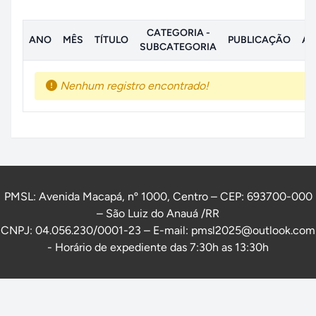
CATEGORIA -
ANO
MÊS
TÍTULO
PUBLICAÇÃO
AN
SUBCATEGORIA
Nenhum registro encontrado!
PMSL: Avenida Macapá, nº 1000, Centro – CEP: 693700-000
– São Luiz do Anauá /RR
CNPJ: 04.056.230/0001-23 – E-mail: pmsl2025@outlook.com
- Horário de expediente das 7:30h as 13:30h