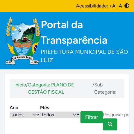
Acessibilidade:
+A
-A
Portal da
Transparência
PREFEITURA MUNICIPAL DE SÃO
LUIZ
Início
/
Categoria: PLANO DE
/
Sub-
GESTÃO FISCAL
Categoria:
Ano
Mês
Filtrar