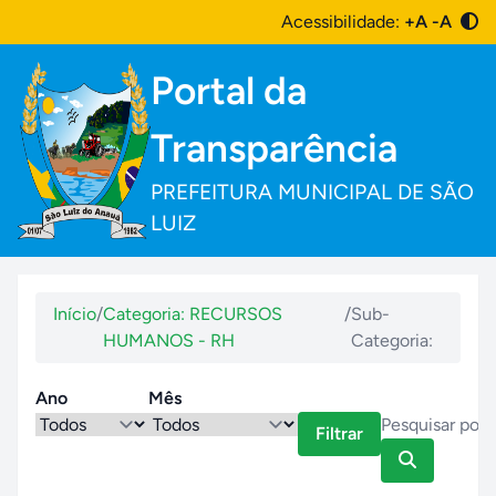
Acessibilidade:
+A
-A
Portal da
Transparência
PREFEITURA MUNICIPAL DE SÃO
LUIZ
Início
/
Categoria: RECURSOS
/
Sub-
HUMANOS - RH
Categoria:
Ano
Mês
Filtrar