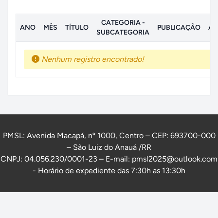
CATEGORIA -
ANO
MÊS
TÍTULO
PUBLICAÇÃO
AN
SUBCATEGORIA
Nenhum registro encontrado!
PMSL: Avenida Macapá, nº 1000, Centro – CEP: 693700-000
– São Luiz do Anauá /RR
CNPJ: 04.056.230/0001-23 – E-mail: pmsl2025@outlook.com
- Horário de expediente das 7:30h as 13:30h