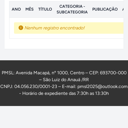
CATEGORIA -
ANO
MÊS
TÍTULO
PUBLICAÇÃO
AN
SUBCATEGORIA
Nenhum registro encontrado!
PMSL: Avenida Macapá, nº 1000, Centro – CEP: 693700-000
– São Luiz do Anauá /RR
CNPJ: 04.056.230/0001-23 – E-mail: pmsl2025@outlook.com
- Horário de expediente das 7:30h as 13:30h