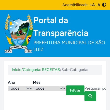
Acessibilidade:
+A
-A
Portal da
Transparência
PREFEITURA MUNICIPAL DE SÃO
LUIZ
Início
/
Categoria: RECEITAS
/
Sub-Categoria:
Ano
Mês
Filtrar