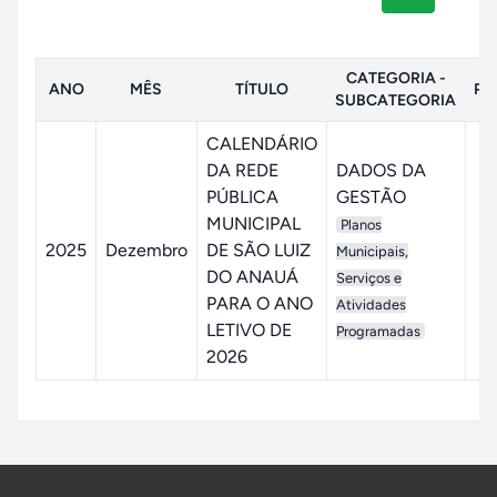
CATEGORIA -
ANO
MÊS
TÍTULO
PU
SUBCATEGORIA
CALENDÁRIO
DA REDE
DADOS DA
PÚBLICA
GESTÃO
MUNICIPAL
Planos
2025
Dezembro
DE SÃO LUIZ
15
Municipais,
DO ANAUÁ
Serviços e
PARA O ANO
Atividades
LETIVO DE
Programadas
2026