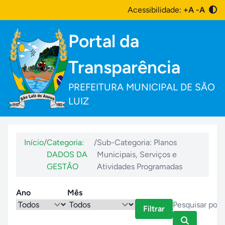
Acessibilidade:
+A
-A
Portal da
Transparência
PREFEITURA MUNICIPAL DE SÃO
LUIZ
Início
/
Categoria:
/
Sub-Categoria: Planos
DADOS DA
Municipais, Serviços e
GESTÃO
Atividades Programadas
Ano
Mês
Filtrar