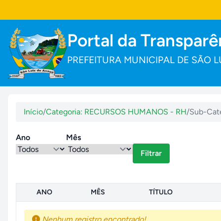
Portal da Transparê
PREFEITURA MUNICIPAL DE SÃO L
Início
/
Categoria: RECURSOS HUMANOS - RH
/
Sub-Cate
Ano
Mês
Filtrar
ANO
MÊS
TÍTULO
Nenhum registro encontrado!