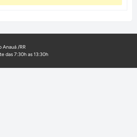
o Anauá /RR
e das 7:30h as 13:30h