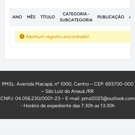
CATEGORIA -
ANO
MÊS
TÍTULO
PUBLICAÇÃO
AN
SUBCATEGORIA
Nenhum registro encontrado!
PMSL: Avenida Macapá, nº 1000, Centro – CEP: 693700-000
– São Luiz do Anauá /RR
CNPJ: 04.056.230/0001-23 – E-mail: pmsl2025@outlook.com
- Horário de expediente das 7:30h as 13:30h