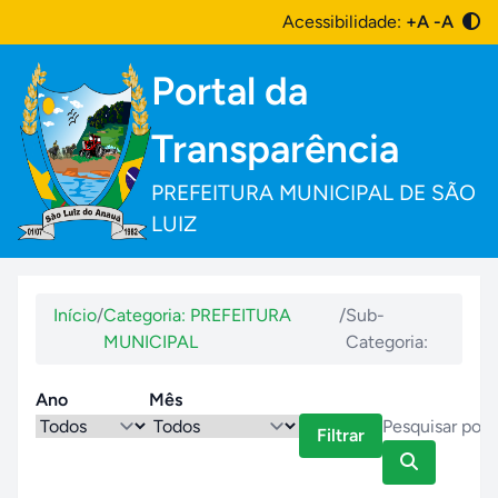
Acessibilidade:
+A
-A
Portal da
Transparência
PREFEITURA MUNICIPAL DE SÃO
LUIZ
Início
/
Categoria: PREFEITURA
/
Sub-
MUNICIPAL
Categoria:
Ano
Mês
Filtrar