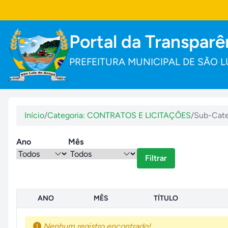
Portal da Transparê
PREFEITURA MUNICIPAL DE SÃO L
Início
/
Categoria: CONTRATOS E LICITAÇÕES
/
Sub-Cate
Ano
Mês
Filtrar
ANO
MÊS
TÍTULO
Nenhum registro encontrado!