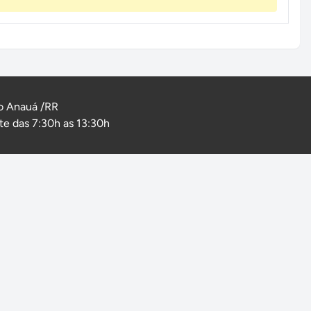
o Anauá /RR
e das 7:30h as 13:30h