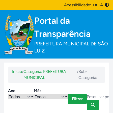
Acessibilidade:
+A
-A
Portal da
Transparência
PREFEITURA MUNICIPAL DE SÃO
LUIZ
Início
/
Categoria: PREFEITURA
/
Sub-
MUNICIPAL
Categoria:
Ano
Mês
Filtrar