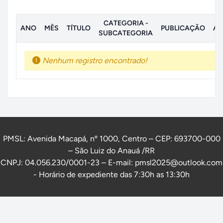
CATEGORIA -
ANO
MÊS
TÍTULO
PUBLICAÇÃO
AN
SUBCATEGORIA
Nenhum registro encontrado!
PMSL: Avenida Macapá, nº 1000, Centro – CEP: 693700-000
– São Luiz do Anauá /RR
CNPJ: 04.056.230/0001-23 – E-mail: pmsl2025@outlook.com
- Horário de expediente das 7:30h as 13:30h