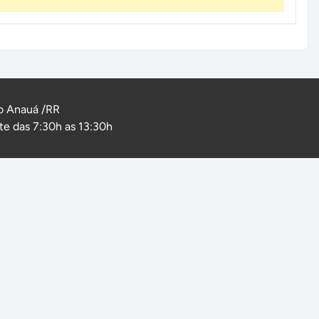
o Anauá /RR
e das 7:30h as 13:30h