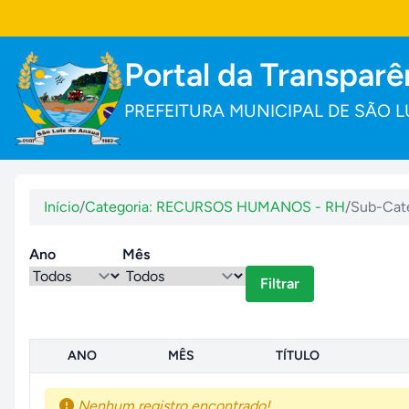
Portal da Transparê
PREFEITURA MUNICIPAL DE SÃO L
Início
/
Categoria: RECURSOS HUMANOS - RH
/
Sub-Cate
Ano
Mês
Filtrar
ANO
MÊS
TÍTULO
Nenhum registro encontrado!