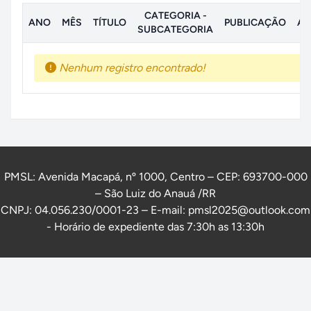
CATEGORIA -
ANO
MÊS
TÍTULO
PUBLICAÇÃO
AN
SUBCATEGORIA
Nenhum registro encontrado!
PMSL: Avenida Macapá, nº 1000, Centro – CEP: 693700-000
– São Luiz do Anauá /RR
CNPJ: 04.056.230/0001-23 – E-mail: pmsl2025@outlook.com
- Horário de expediente das 7:30h as 13:30h