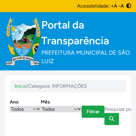
Acessibilidade:
+A
-A
Portal da
Transparência
PREFEITURA MUNICIPAL DE SÃO
LUIZ
Início
/
Categoria: INFORMAÇÕES
Ano
Mês
Filtrar